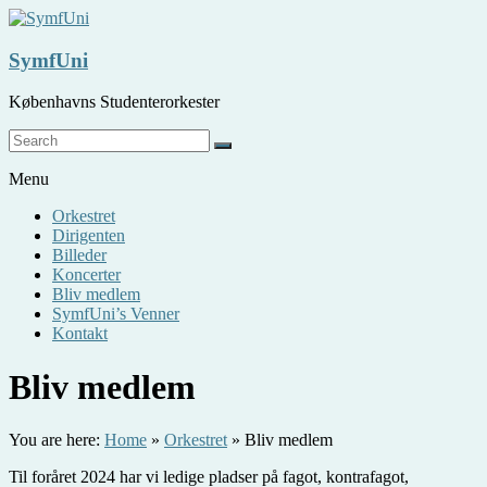
Skip
to
content
SymfUni
Københavns Studenterorkester
Menu
Orkestret
Dirigenten
Billeder
Koncerter
Bliv medlem
SymfUni’s Venner
Kontakt
Bliv medlem
You are here:
Home
»
Orkestret
»
Bliv medlem
Til foråret 2024 har vi ledige pladser på fagot, kontrafagot,