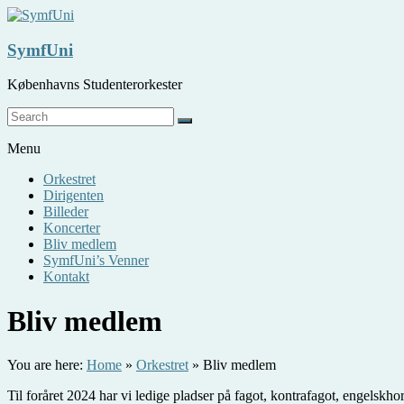
Skip
to
content
SymfUni
Københavns Studenterorkester
Menu
Orkestret
Dirigenten
Billeder
Koncerter
Bliv medlem
SymfUni’s Venner
Kontakt
Bliv medlem
You are here:
Home
»
Orkestret
»
Bliv medlem
Til foråret 2024 har vi ledige pladser på fagot, kontrafagot, engelskhor