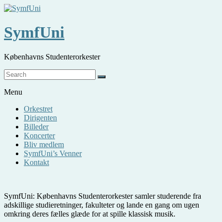
Skip
to
content
SymfUni
Københavns Studenterorkester
Menu
Orkestret
Dirigenten
Billeder
Koncerter
Bliv medlem
SymfUni’s Venner
Kontakt
SymfUni: Københavns Studenterorkester samler studerende fra
adskillige studieretninger, fakulteter og lande en gang om ugen
omkring deres fælles glæde for at spille klassisk musik.