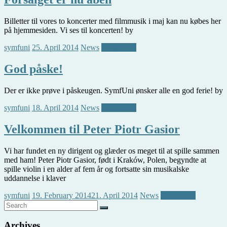
Billetter til vores to koncerter med filmmusik i maj kan nu købes her
på hjemmesiden. Vi ses til koncerten! by
symfuni
25. April 2014
News
Read more
God påske!
Der er ikke prøve i påskeugen. SymfUni ønsker alle en god ferie! by
symfuni
18. April 2014
News
Read more
Velkommen til Peter Piotr Gasior
Vi har fundet en ny dirigent og glæder os meget til at spille sammen
med ham! Peter Piotr Gasior, født i Kraków, Polen, begyndte at
spille violin i en alder af fem år og fortsatte sin musikalske
uddannelse i klaver
symfuni
19. February 2014
21. April 2014
News
Read more
Archives