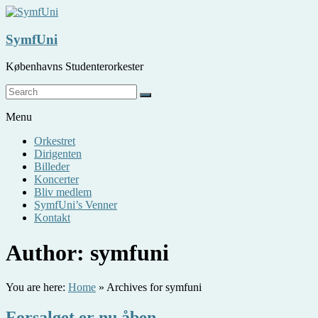
Skip
to
content
SymfUni
Københavns Studenterorkester
Menu
Orkestret
Dirigenten
Billeder
Koncerter
Bliv medlem
SymfUni’s Venner
Kontakt
Author:
symfuni
You are here:
Home
»
Archives for symfuni
Forsalget er nu åben