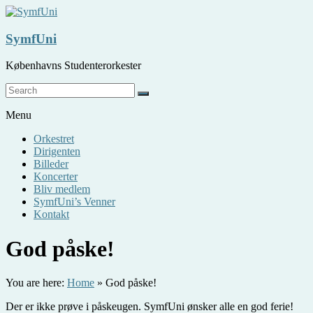
Skip
to
content
SymfUni
Københavns Studenterorkester
Menu
Orkestret
Dirigenten
Billeder
Koncerter
Bliv medlem
SymfUni’s Venner
Kontakt
God påske!
You are here:
Home
»
God påske!
Der er ikke prøve i påskeugen. SymfUni ønsker alle en god ferie!