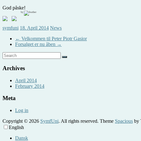
God påske!
by
symfuni
18. April 2014
News
←
Velkommen til Peter Piotr Gasior
Forsalget er nu åben
→
Archives
April 2014
February 2014
Meta
Log in
Copyright © 2026
SymfUni
. All rights reserved. Theme
Spacious
by 
English
Dansk