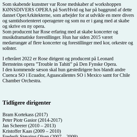
Som skabende kunstner var Rose medskaber af workshoppen
KØNSDIVERS OPERA på Sort/Hvid og har på baggrund af dette
dannet OperArkitekterne, som arbejder for at udvikle en mere divers
og samtidsorienteret operagenre og som nu er i gang med at skabe
og skrive en ny opera.
Som producent har Rose erfaring med at skabe koncerter og
musikdramatiske forestillinger. Hun har siden 2015 været
medarrangør af flere koncerter og forestillinger med kor, orkestre og
solister.
I efteråret 2022 er Rose dirigent og producent på Leonard
Bernsteins opera ”Trouble in Tahiti” på Den Fynske Opera.
I den kommende sæson skal hun gæstedirigere hos blandt andre
Cuenca SO i Ecuador, Aguascalientes SO i Mexico samt for Chile
Chamber Orchestra.
Tidligere dirigenter
Bram Kortekass (2017)
Peter Piotr Gasior (2014-2017)
Jan Scheerer (2010 – 2013)
Kristoffer Kaas (2009 – 2010)
Frederik Støvring Olsen (2007 – 2009)