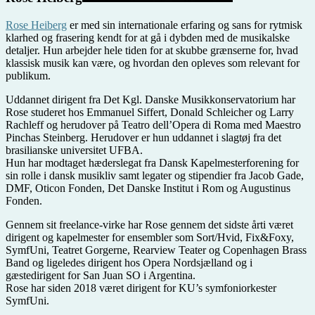
Rose Heiberg
er med sin internationale erfaring og sans for rytmisk
klarhed og frasering kendt for at gå i dybden med de musikalske
detaljer. Hun arbejder hele tiden for at skubbe grænserne for, hvad
klassisk musik kan være, og hvordan den opleves som relevant for
publikum.
Uddannet dirigent fra Det Kgl. Danske Musikkonservatorium har
Rose studeret hos Emmanuel Siffert, Donald Schleicher og Larry
Rachleff og herudover på Teatro dell’Opera di Roma med Maestro
Pinchas Steinberg. Herudover er hun uddannet i slagtøj fra det
brasilianske universitet UFBA.
Hun har modtaget hæderslegat fra Dansk Kapelmesterforening for
sin rolle i dansk musikliv samt legater og stipendier fra
Jacob Gade,
DMF, Oticon Fonden, Det Danske Institut i Rom og Augustinus
Fonden.
Gennem sit freelance-virke har Rose gennem det sidste årti været
dirigent og kapelmester for ensembler som Sort/Hvid, Fix&Foxy,
SymfUni, Teatret Gorgerne, Rearview Teater og Copenhagen Brass
Band og ligeledes dirigent hos Opera Nordsjælland og i
gæstedirigent for San Juan SO i Argentina.
Rose har siden 2018 været dirigent for KU’s symfoniorkester
SymfUni.