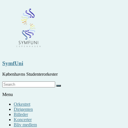
Skip
to
content
SymfUni
Københavns Studenterorkester
Menu
Orkestret
Dirigenten
Billeder
Koncerter
Bliv medlem