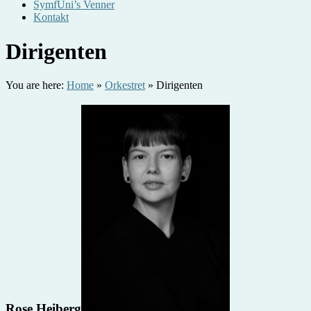
SymfUni’s Venner
Kontakt
Dirigenten
You are here:
Home
»
Orkestret
»
Dirigenten
Rose Heiberg